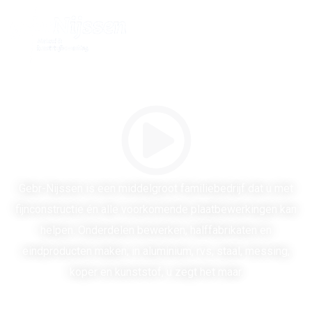
Gebr-Nijssen is een middelgroot familiebedrijf dat u met
fijnconstructie én alle voorkomende plaatbewerkingen kan
helpen. Onderdelen bewerken, halffabrikaten en
eindproducten maken, in aluminium, rvs, staal, messing,
koper en kunststof, u zegt het maar.